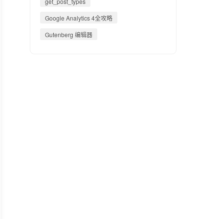
get_post_types
Google Analytics 4全攻略
Gutenberg 编辑器