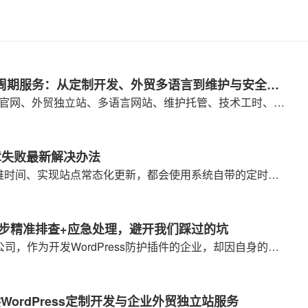
WordPress 企业网站全生命周期服务：从定制开发、外贸多语言到维护与安全修复
沃之涛科技围绕 WordPress 企业官网、外贸独立站、多语言网站、维护托管、技术工时、安全修复与自研插件，提供从建站到长期运营的一体化 WordPress 技术服务方案。
文章失败最新解决办法
很多WordPress站长为了节省运维时间、实现站点常态化更新，都会使用系统自带的定时发文功能、第三方自动发文插件批量更新文章。但在网站运营过程中，经常会遇到自动发布文章失败、定时发文错过时间、插件自动发文无响应、后台提示发布失败等问题。
操｜3步精准排查+应急处理，避开我们踩过的坑
近日，我们郑州沃之涛科技有限公司，作为开发WordPress防护插件的企业，却因自身的疏忽——关闭了自研【WordPressSEO合集插件】中的「WP 用户漏洞修复」功能，未及时自查，收到了网安部门的漏洞整改通知。这份通报给我们敲响了警钟，也让我们深刻意识到：很多站长和我们一样，只知道“要自查漏洞”，却不知道“怎么查才全面”“查完有漏洞该怎么办”。
ordPress定制开发与企业外贸独立站服务