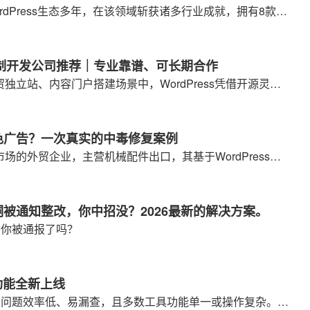
郑州沃之涛科技有限公司深耕WordPress生态多年，在该领域斩获诸多行业成就，拥有8款上架官方商店的自研插件、2款自研主题，搭建8个技术粉丝交流群，累计服务数万+用户；自研插件在官方商店累计安装量达10万次，沉淀超千个企业建站合作案例与成熟解决方案。
ss定制开发公司推荐｜专业靠谱、可长期合作
在国内企业建站、品牌官网、外贸独立站、内容门户搭建场景中，WordPress凭借开源灵活、扩展性强、生态成熟的优势，成为绝大多数企业的首选建站系统。但想要做出符合业务需求、安全稳定、可长期迭代的WordPress站点，选择一家专业的定制开发公司至关重要。
现灰色广告？一次真实的中毒修复案例
本次案例的客户是一家深耕欧美市场的外贸企业，主营机械配件出口，其基于WordPress搭建的品牌官网为中英双语版本，已稳定运行近三年，主要依靠百度与Google获取海外询盘与国内合作线索，网站日常运营平稳，从未出现过安全问题。值得注意的是，客户前一周刚为网站安装了一款第三方询盘表单插件，用于收集海外客户咨询信息。
漏洞被通知整改，你中招没？2026最新的解决方案。
洞，你被通报了吗？
检测功能全新上线
日常网站 SEO 优化中，人工排查问题效率低、易漏查，且多数工具功能单一或操作复杂。为此，沃之涛科技研发这款内置 29 项专业检测功能的 SEO 插件，旨在帮助用户低成本、高效率识别网站 SEO 问题，无需专业知识也能精准优化。