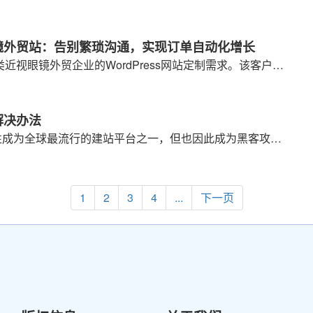
方眼镜外贸站：告别繁琐沟通，实现订单自动化增长
近期，我们公司承接了一则处方类近视眼镜外贸企业的WordPress网站定制需求。该客户此前长期使用某外贸独立站SAAS平台，初期因平台低成本优势快速入局，但随着业务推进，一系列核心痛点逐渐凸显，严重制约了企业的发展效率。
的解决办法
wordPress凭借易用性和高扩展性成为全球最流行的建站平台之一，但也因此成为黑客攻击的重点目标。其中，弹窗中毒是最常见的安全问题之一，表现为网站频繁弹出广告、博彩或钓鱼页面，不仅严重影响用户体验，还可能导致网站被搜索引擎标记为“危险网站”，甚至被主机商封禁。本文将提供一套完整的弹窗中毒解决流程，从症状判断到彻底清理，再到安全加固，帮助站长快速恢复网站安全。
1
2
3
4
...
下一页