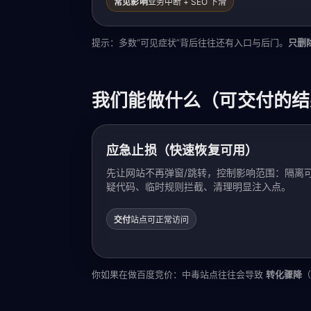
常见影响
业务中断 + SEO 下滑
提示：多数“可见症状”背后往往还有入口与后门。
只删
我们能做什么（可交付的结
应急止损（快速恢复可用）
先让网站不再弹窗/跳转，控制影响范围：隔离
疑代码、临时规则拦截、清理明显注入点。
交付
站点可正常访问
你如果在做百度竞价：中毒站点往往会导致
转化骤降
（