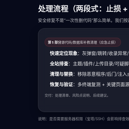
处理流程（两段式：止损 +
安全修复不是“一次性删代码”那么简单。我们
第 1 部分
源代码/数据库补救清理（应急止损）
快速定位现象
：灰弹窗/跳转/收录异常
全站排查
：主题/插件/上传目录/可疑
清理与替换
：移除恶意程序/后门/注入
恢复与验证
：多终端复测 + 关键页面
交付：处理清单、风险点说明、后续建议。
说明：是否需要服务器权限（宝塔/SSH）会影响排查效