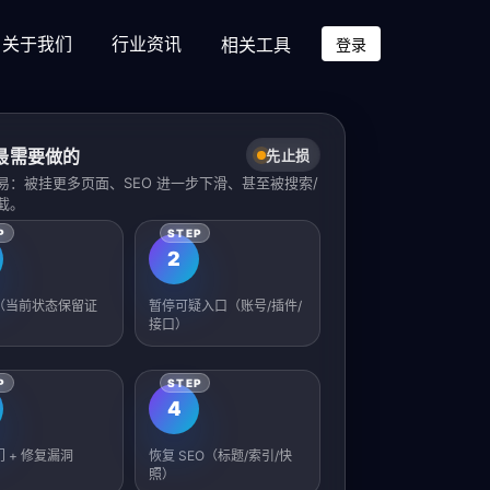
关于我们
行业资讯
相关工具
登录
最需要做的
先止损
易：被挂更多页面、SEO 进一步下滑、甚至被搜索/
截。
2
（当前状态保留证
暂停可疑入口（账号/插件/
接口）
4
 + 修复漏洞
恢复 SEO（标题/索引/快
照）