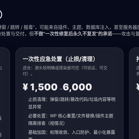
）
弹窗 / 跳转 / 报毒”，可能来自插件、主题、数据库注入，甚至服务
/处置与交付，但
不做“一次性修复后永久不复发”的承诺
——攻击与
一次性应急处置（止损/清理）
出
适合：源头较明确或感染面可控（可验证、可交
付）。
¥ 1,500
6,000
~
止损清理：弹窗/跳转/篡改代码/垃圾内容等明
显异常
必要处置：WP 核心重置/文件替换/插件主题
标
隔离排查（视情况）
基础加固：权限收敛、入口防护、最小化暴露
口