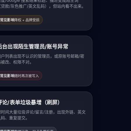
百度/Google 搜索结果标题、描述变成陌生词
（贷款/灰色推广/英文乱码），但站内看不出来。
常见影响
降权 + 品牌受损
后台出现陌生管理员/账号异常
用户列表出现不认识的管理员，或原账号邮箱/密
码被改、权限不对。
常见影响
随时再次被写入
评论/表单垃圾暴增（刷屏）
短时间大量垃圾评论/留言/注册，出现外链、英文
乱码、重复提交。