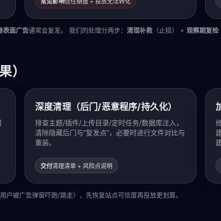
常见影响
信任崩盘 + 投放无法转化
除表面广告
通常会复发。 我们的处理分两步：
清理补救
（止损） +
观察期复检
果）
深度清理（后门/恶意程序/持久化）
可
排查主题/插件/上传目录/定时任务/数据库注入，
清除隐藏后门与“复发点”，必要时进行文件对比与
重装。
交付
清理清单 + 风险点说明
用户被广告弹窗吓跑/跳走），先恢复站点可信度再投放更划算。