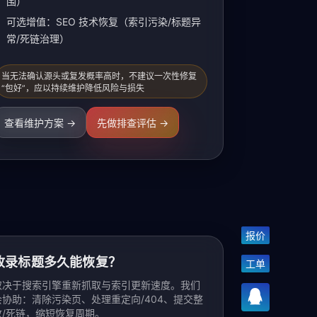
围）
可选增值：SEO 技术恢复（索引污染/标题异
常/死链治理）
当无法确认源头或复发概率高时，不建议一次性修复
“包好”，应以持续维护降低风险与损失
查看维护方案 →
先做排查评估 →
报价
收录标题多久能恢复？
工单
取决于搜索引擎重新抓取与索引更新速度。我们
会协助：清除污染页、处理重定向/404、提交整
改/死链，缩短恢复周期。