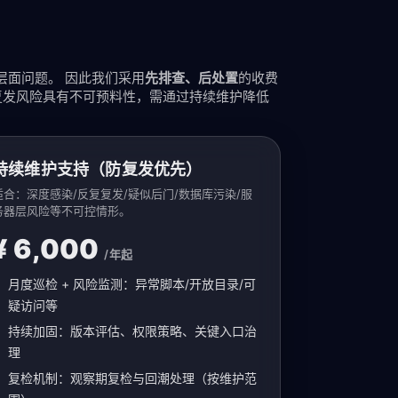
器层面问题。 因此我们采用
先排查、后处置
的收费
复发风险具有不可预料性，需通过持续维护降低
持续维护支持（防复发优先）
适合：深度感染/反复复发/疑似后门/数据库污染/服
务器层风险等不可控情形。
¥ 6,000
/年起
月度巡检 + 风险监测：异常脚本/开放目录/可
疑访问等
持续加固：版本评估、权限策略、关键入口治
理
复检机制：观察期复检与回潮处理（按维护范