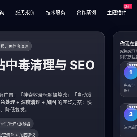
服务报价
合作案例
询
技术服务
主题插件
你现在
止损，再彻底清理
越拖越容
浏览器拦
网站中毒清理与 SEO
1
先备份
据）
灰色弹窗广告」「搜索收录标题被篡改」「自动发
急处理 + 深度清理 + 加固
的完整方案：快
录、降低复发。
3
插件/账户/服务器
清理后门
理清单 + 加固建议