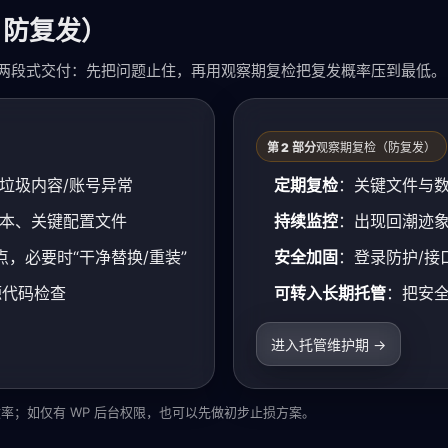
 防复发）
按两段式交付：先把问题止住，再用观察期复检把复发概率压到最低。
第 2 部分
观察期复检（防复发）
/垃圾内容/账号异常
定期复检
：关键文件与
脚本、关键配置文件
持续监控
：出现回潮迹
点，必要时“干净替换/重装”
安全加固
：登录防护/接
源代码检查
可转入长期托管
：把安
进入托管维护期 →
率；如仅有 WP 后台权限，也可以先做初步止损方案。