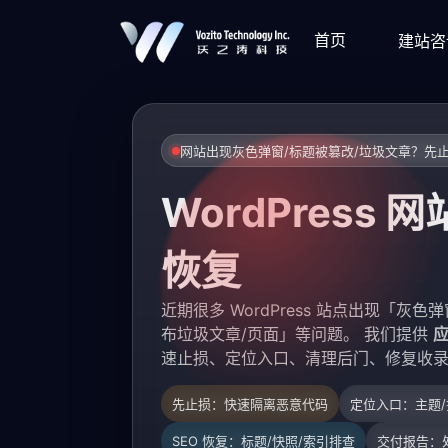
首页
建站咨
网站出现灰色弹窗/标题被篡改/垃圾文章？先
WordPress 
恢复
近期很多 WordPress 站点出现「
布垃圾文章/页面」等问题。 我们提供
应
速止损、定位入口、清理后门、修复收
先止损：快速隔离恶意代码
定位入口：主题/
SEO 恢复：标题/快照/索引排查
交付报告：处