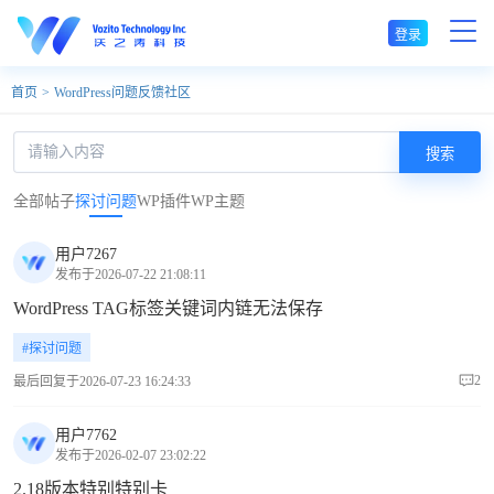
登录
WordPress
首页
WordPress问题反馈社区
社
搜索
区-
全部帖子
探讨问题
WP插件
WP主题
WP
用户7267
常
发布于2026-07-22 21:08:11
WordPress TAG标签关键词内链无法保存
见
#探讨问题
问
2
最后回复于2026-07-23 16:24:33
题
用户7762
发布于2026-02-07 23:02:22
和
2.18版本特别特别卡