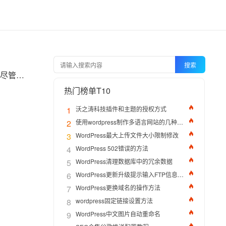
搜索
在全球化运营的背景下，WordPress独立站的多语言扩展已成为提升国际用户体验的核心需求。尽管插件（如WPML、Polylang）能快速实现多语言功能，但直接修改底层文件能提供更高的灵活性和控制力。本文将系统解析实现多语言功能需修改的核心文件、技术原理及操作细节，帮助开发者构建高效、可维护的多语言架构。
热门榜单T10
1
沃之涛科技插件和主题的授权方式
2
使用wordpress制作多语言网站的几种方法
3
WordPress最大上传文件大小限制修改
4
WordPress 502错误的方法
5
WordPress清理数据库中的冗余数据
6
WordPress更新升级提示输入FTP信息的解决办法
7
WordPress更换域名的操作方法
8
wordpress固定链接设置方法
9
WordPress中文图片自动重命名