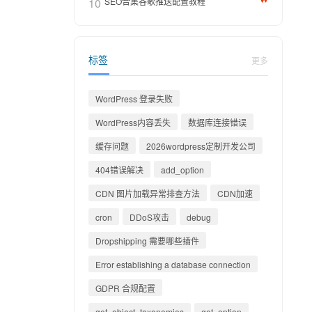
10
SEO合集谷歌推送配置教程
标签
更多
WordPress 登录失败
WordPress内容丢失
数据库连接错误
缓存问题
2026wordpress定制开发公司
404错误解决
add_option
CDN 图片加载异常排查方法
CDN加速
cron
DDoS攻击
debug
Dropshipping 需要哪些插件
Error establishing a database connection
GDPR 合规配置
get_object_taxonomies
get_option