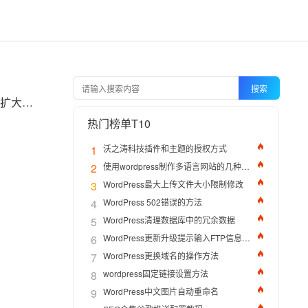
搜索
WordPress作为全球最流行的内容管理系统，其灵活性和易用性广受赞誉。然而，随着网站规模扩大、功能增加或流量增长，许多用户会遇到一个令人头疼的错误,这不仅影响后台操作，甚至可能导致网站前台崩溃。本文将深入探讨WordPress内存限制问题的根源，并提供一套系统化的解决方案。
热门榜单T10
1
沃之涛科技插件和主题的授权方式
2
使用wordpress制作多语言网站的几种方法
3
WordPress最大上传文件大小限制修改
4
WordPress 502错误的方法
5
WordPress清理数据库中的冗余数据
6
WordPress更新升级提示输入FTP信息的解决办法
7
WordPress更换域名的操作方法
8
wordpress固定链接设置方法
9
WordPress中文图片自动重命名