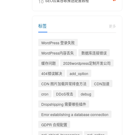
10
SEO合集谷歌推送配置教程
标签
更多
WordPress 登录失败
WordPress内容丢失
数据库连接错误
缓存问题
2026wordpress定制开发公司
404错误解决
add_option
CDN 图片加载异常排查方法
CDN加速
cron
DDoS攻击
debug
Dropshipping 需要哪些插件
Error establishing a database connection
GDPR 合规配置
get_object_taxonomies
get_option