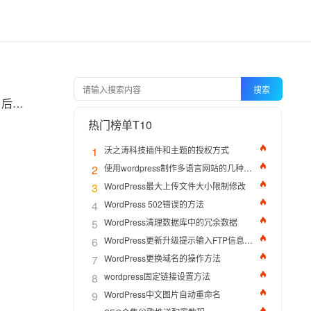
搜索
使用WordPress建站后，当业务发展需要管理多个站点时，启用 WordPress 多站点（Multisite）后，你就可以在一套代码下管理多个子站，极大简化运维、统一主题插件和用户权限。下面我来带领家来实现一下吧。
热门榜单T10
1
沃之涛科技插件和主题的授权方式
2
使用wordpress制作多语言网站的几种方法
3
WordPress最大上传文件大小限制修改
4
WordPress 502错误的方法
5
WordPress清理数据库中的冗余数据
6
WordPress更新升级提示输入FTP信息的解决办法
7
WordPress更换域名的操作方法
8
wordpress固定链接设置方法
9
WordPress中文图片自动重命名