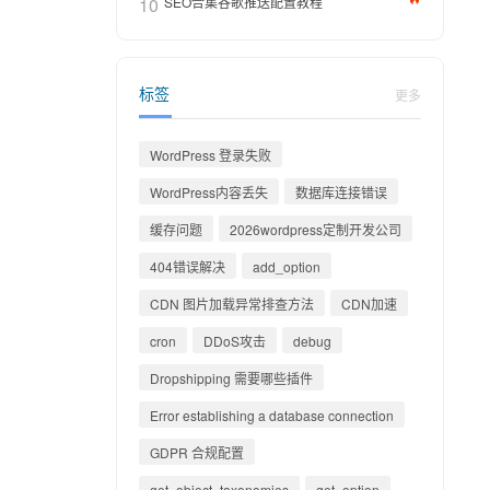
10
SEO合集谷歌推送配置教程
标签
更多
WordPress 登录失败
WordPress内容丢失
数据库连接错误
缓存问题
2026wordpress定制开发公司
404错误解决
add_option
CDN 图片加载异常排查方法
CDN加速
cron
DDoS攻击
debug
Dropshipping 需要哪些插件
Error establishing a database connection
GDPR 合规配置
get_object_taxonomies
get_option