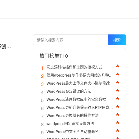
搜索
WordPress 作为全球最流行的内容管理系统之一，其模板系统赋予了开发者极大的灵活性，能够创建出各式各样风格独特的网站。而模板函数在其中扮演着举足轻重的角色。那么，WordPress 模板函数知多少？下面就来深入探讨一番。
热门榜单T10
1
沃之涛科技插件和主题的授权方式
2
使用wordpress制作多语言网站的几种方法
3
WordPress最大上传文件大小限制修改
4
WordPress 502错误的方法
5
WordPress清理数据库中的冗余数据
6
WordPress更新升级提示输入FTP信息的解决办法
7
WordPress更换域名的操作方法
8
wordpress固定链接设置方法
9
WordPress中文图片自动重命名