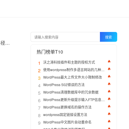
搜索
死链主要是针对搜索引擎蜘蛛爬取的痕迹而定性，搜索引擎蜘蛛就跟蠕虫病毒一样会随着URL路径爬取Cookie、js、html、ajax、css等等
热门榜单T10
1
沃之涛科技插件和主题的授权方式
2
使用wordpress制作多语言网站的几种方法
3
WordPress最大上传文件大小限制修改
4
WordPress 502错误的方法
5
WordPress清理数据库中的冗余数据
6
WordPress更新升级提示输入FTP信息的解决办法
7
WordPress更换域名的操作方法
8
wordpress固定链接设置方法
9
WordPress中文图片自动重命名