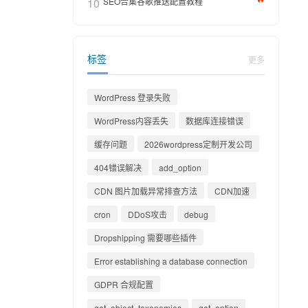
10
SEO合集谷歌推送配置教程
标签
更多
WordPress 登录失败
WordPress内容丢失
数据库连接错误
缓存问题
2026wordpress定制开发公司
404错误解决
add_option
CDN 图片加载异常排查方法
CDN加速
cron
DDoS攻击
debug
Dropshipping 需要哪些插件
Error establishing a database connection
GDPR 合规配置
get_object_taxonomies
get_option