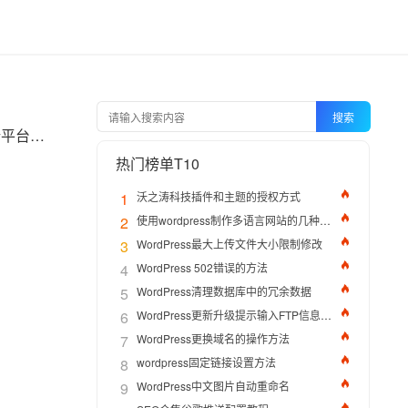
搜索
在流量成本攀升、算法迭代加速的背景下，精准投放已成为独立站出海的生死线。本文结合最新平台规则与实战案例，拆解“避坑”策略，助你高效触达高转化用户。
热门榜单T10
1
沃之涛科技插件和主题的授权方式
2
使用wordpress制作多语言网站的几种方法
3
WordPress最大上传文件大小限制修改
4
WordPress 502错误的方法
5
WordPress清理数据库中的冗余数据
6
WordPress更新升级提示输入FTP信息的解决办法
7
WordPress更换域名的操作方法
8
wordpress固定链接设置方法
9
WordPress中文图片自动重命名