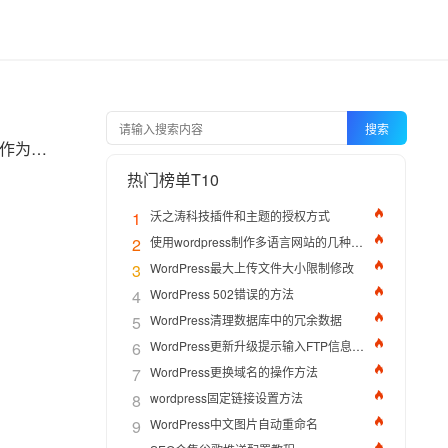
搜索
在wordpress中是有页面（page）这一项功能。但是页面的模板确可以很多。有人用单独的页面作为首页，那页面可以是front-page.php或者index.php为模板。有人的页面是通用性的，那页面通常是page.php。今天我们要说的是在wordpress中创建自定义模板。
热门榜单T10
1
沃之涛科技插件和主题的授权方式
2
使用wordpress制作多语言网站的几种方法
3
WordPress最大上传文件大小限制修改
4
WordPress 502错误的方法
5
WordPress清理数据库中的冗余数据
6
WordPress更新升级提示输入FTP信息的解决办法
7
WordPress更换域名的操作方法
8
wordpress固定链接设置方法
9
WordPress中文图片自动重命名