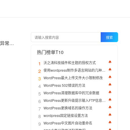
搜索
留言板（或评论区）是WordPress网站与访客互动的核心渠道。当它突然消失、显示错乱或功能异常时，不仅影响用户体验，更可能损害网站的专业性和内容价值。本文将系统性地分析WordPress留言板无法正常显示的常见原因，并提供详细的排查与修复步骤。
热门榜单T10
1
沃之涛科技插件和主题的授权方式
2
使用wordpress制作多语言网站的几种方法
3
WordPress最大上传文件大小限制修改
4
WordPress 502错误的方法
5
WordPress清理数据库中的冗余数据
6
WordPress更新升级提示输入FTP信息的解决办法
7
WordPress更换域名的操作方法
8
wordpress固定链接设置方法
9
WordPress中文图片自动重命名