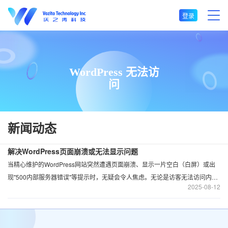
登录
WordPress 无法访
问
新闻动态
解决WordPress页面崩溃或无法显示问题
当精心维护的WordPress网站突然遭遇页面崩溃、显示一片空白（白屏）或出
现"500内部服务器错误"等提示时，无疑会令人焦虑。无论是访客无法访问内
2025
08-12
容，还是您自己无法进入后台管理，这种故障都会严重影响网站运行和用户体
验。以下是一套系统性的排查与解决方法，帮助您快速定位并修复问题。