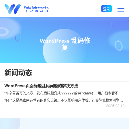
登录
WordPress 乱码修
复
新闻动态
WordPress页面标题乱码问题的解决方法
"辛辛苦苦写的文章，发布后标题变成'??????'或'æˆ‘çåå®¢'，用户根本看不
懂！"这是某官网运营者的真实反馈。不仅影响用户体验，还会降低搜索引擎对
2025
08-13
页面内容的理解，直接影响排名。却可能涉及数据库编码、主题文件、插件冲
突等多个层面。本文将系统分析乱码成因，提供从基础排查到深度修复的全流
程解决方案。