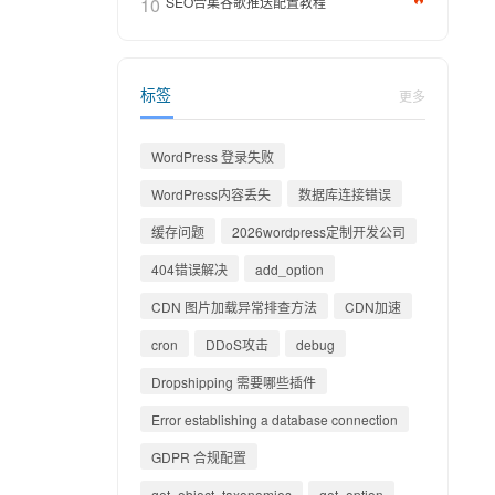
10
SEO合集谷歌推送配置教程
标签
更多
WordPress 登录失败
WordPress内容丢失
数据库连接错误
缓存问题
2026wordpress定制开发公司
404错误解决
add_option
CDN 图片加载异常排查方法
CDN加速
cron
DDoS攻击
debug
Dropshipping 需要哪些插件
Error establishing a database connection
GDPR 合规配置
get_object_taxonomies
get_option