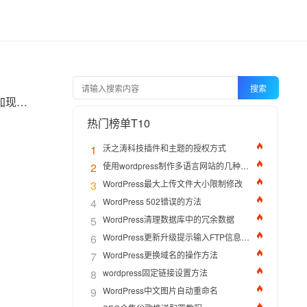
搜索
在搭建 WordPress 独立站时，视频背景和动态效果不仅能提升用户体验，还能使站点看起来更加现代化和有吸引力。本文将详细介绍如何在 WordPress 网站中添加视频背景和动态效果，从最基础的设置到进阶的自定义，逐步帮助你打造一个功能齐全且令人印象深刻的独立站。
热门榜单T10
1
沃之涛科技插件和主题的授权方式
2
使用wordpress制作多语言网站的几种方法
3
WordPress最大上传文件大小限制修改
4
WordPress 502错误的方法
5
WordPress清理数据库中的冗余数据
6
WordPress更新升级提示输入FTP信息的解决办法
7
WordPress更换域名的操作方法
8
wordpress固定链接设置方法
9
WordPress中文图片自动重命名