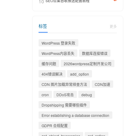
10
SEO合集谷歌推送配置教程
标签
更多
WordPress 登录失败
WordPress内容丢失
数据库连接错误
缓存问题
2026wordpress定制开发公司
404错误解决
add_option
CDN 图片加载异常排查方法
CDN加速
cron
DDoS攻击
debug
Dropshipping 需要哪些插件
Error establishing a database connection
GDPR 合规配置
get_object_taxonomies
get_option