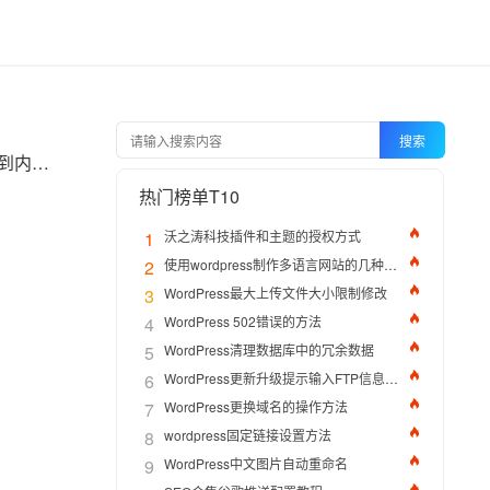
搜索
当网站打不开/加载很慢/白屏/无限转圈/偶发 5xx/报 404 或 403 时，不要盲点乱修。按下面“从外到内、由易到难”的次序排查，基本都能一次性闭坑。
热门榜单T10
1
沃之涛科技插件和主题的授权方式
2
使用wordpress制作多语言网站的几种方法
3
WordPress最大上传文件大小限制修改
4
WordPress 502错误的方法
5
WordPress清理数据库中的冗余数据
6
WordPress更新升级提示输入FTP信息的解决办法
7
WordPress更换域名的操作方法
8
wordpress固定链接设置方法
9
WordPress中文图片自动重命名