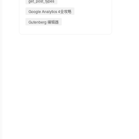
get_post_types
Google Analytics 4全攻略
Gutenberg 编辑器