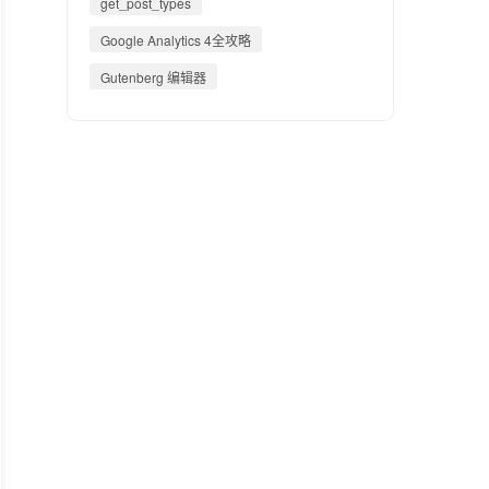
get_post_types
Google Analytics 4全攻略
Gutenberg 编辑器