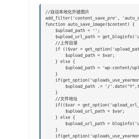
//自动本地化外链图片

add_filter('content_save_pre', 'auto_s
function auto_save_image($content) {

    $upload_path = '';

    $upload_url_path = get_bloginfo('url');

    //上传目录

    if (($var = get_option('upload_path')) !=''){

        $upload_path = $var;

    } else {

        $upload_path = 'wp-content/uploads';

    }

    if(get_option('uploads_use_yearmonth_folders')) {

        $upload_path .= '/'.date("Y",time()).'/'.date("m",time());

    }

    //文件地址

    if(($var = get_option('upload_url_path')) != '') {

        $upload_url_path = $var;

    } else {

        $upload_url_path = bloginfo('url');

    }

    if(get_option('uploads_use_yearmonth_folders')) {
