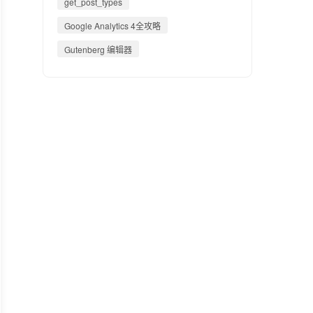
get_post_types
Google Analytics 4全攻略
Gutenberg 编辑器