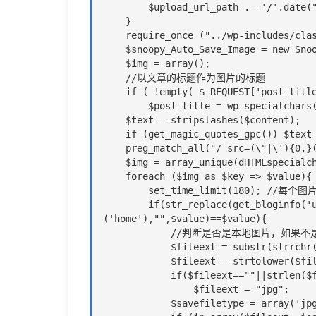
        $upload_url_path .= '/'.date("Y",time()).'/'.date("m",time());

    }

    require_once ("../wp-includes/class-snoopy.php");

    $snoopy_Auto_Save_Image = new Snoopy;

    $img = array();

    //以文章的标题作为图片的标题

    if ( !empty( $_REQUEST['post_title'] ) )

        $post_title = wp_specialchars( stripslashes( $_REQUEST['post_title'] ));

    $text = stripslashes($content);

    if (get_magic_quotes_gpc()) $text = stripslashes($text);

    preg_match_all("/ src=(\"|\'){0,}(http:\/\/(.+?))(\"|\'|\s)/is",$text,$img);

    $img = array_unique(dHTMLspecialchars($img[2]));

    foreach ($img as $key => $value){

        set_time_limit(180); //每个图片最长允许下载时间,秒

        if(str_replace(get_bloginfo('url'),"",$value)==$value&&str_replace(get_bloginfo
('home'),"",$value)==$value){

            //判断是否是本地图片，如果不是，则保存到服务器

            $fileext = substr(strrchr($value,'.'),1);

            $fileext = strtolower($fileext);

            if($fileext==""||strlen($fileext)>4)

                $fileext = "jpg";

            $savefiletype = array('jpg','gif','png','bmp');
