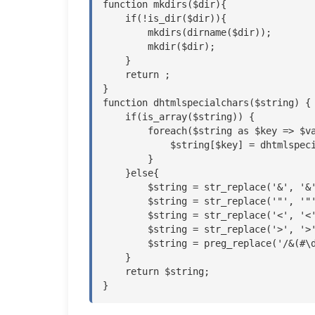
function mkdirs($dir){

    if(!is_dir($dir)){

        mkdirs(dirname($dir));

        mkdir($dir);

    }

    return ;

}

function dhtmlspecialchars($string) {

    if(is_array($string)) {

        foreach($string as $key => $val) {

            $string[$key] = dhtmlspecialchars($val);

        }

    }else{

        $string = str_replace('&', '&', $string);

        $string = str_replace('"', '"', $string);

        $string = str_replace('<', '<', $string);

        $string = str_replace('>', '>', $string);

        $string = preg_replace('/&(#\d;)/', '&\1', $string);

    }

    return $string;

}