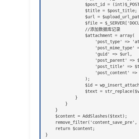
                $post_id = (int)$_POST['temp_ID2'];

                $title = $post_title;

                $url = $upload_url_path.$filename.".".$fileext;

                $file = $_SERVER['DOCUMENT_ROOT'].$filepath.$filename.".".$fileext;

                //添加数据库记录

                $attachment = array(

                    'post_type' => 'attachment',

                    'post_mime_type' => $type,

                    'guid' => $url,

                    'post_parent' => $post_id,

                    'post_title' => $title,

                    'post_content' => '',

                );

                $id = wp_insert_attachment($attachment, $file, $post_parent);

                $text = str_replace($value,$url,$text); //替换文章里面的图片地址

            }

        }

    }

    $content = AddSlashes($text);

    remove_filter('content_save_pre', 'auto_save_image');

    return $content;

}
