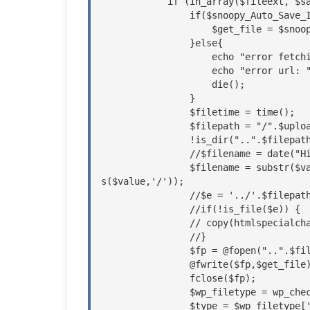
            if (in_array($fileext, $savefiletype)){

                if($snoopy_Auto_Save_Image->fetch($value)){

                    $get_file = $snoopy_Auto_Save_Image->results;

                }else{

                    echo "error fetching file: ".$snoopy_Auto_Save_Image->error."<br>";

                    echo "error url: ".$value;

                    die();

                }

                $filetime = time();

                $filepath = "/".$upload_path;//图片保存的路径目录

                !is_dir("..".$filepath) ? mkdirs("..".$filepath) : null;

                //$filename = date("His",$filetime).random(3);

                $filename = substr($value,strrpos($value,'/'),strrpos($value,'.')-strrpo
s($value,'/'));

                //$e = '../'.$filepath.$filename.'.'.$fileext;

                //if(!is_file($e)) {

                // copy(htmlspecialchars_decode($value),$e);

                //}

                $fp = @fopen("..".$filepath.$filename.".".$fileext,"w");

                @fwrite($fp,$get_file);

                fclose($fp);

                $wp_filetype = wp_check_filetype( $filename.".".$fileext, false );

                $type = $wp_filetype['type'];
