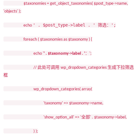
$taxonomies = get_object_taxonomies( $post_type->name,
'objects' );
' . $post_type->label . '
';
筛选：
echo
foreach ( $taxonomies as $taxonomy ) {
：
echo '
' . $taxonomy->label . '
';
此处可调用
生成下拉筛选
//
wp_dropdown_categories
框
wp_dropdown_categories( array(
'taxonomy' => $taxonomy->name,
全部
'show_option_all' => '
' . $taxonomy->label,
) );