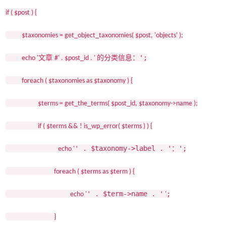
if ( $post ) {
$taxonomies = get_object_taxonomies( $post, 'objects' );
';
文章
的分类信息：
echo '
#' . $post_id . '
foreach ( $taxonomies as $taxonomy ) {
$terms = get_the_terms( $post_id, $taxonomy->name );
if ( $terms && ! is_wp_error( $terms ) ) {
' . $taxonomy->label . '
';
：
echo '
foreach ( $terms as $term ) {
' . $term->name . '
;
echo '
'
}