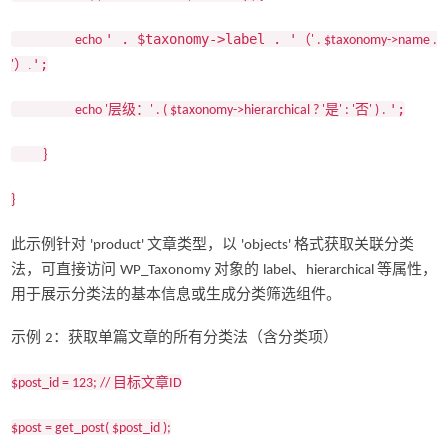
' . $taxonomy->label . '
（
echo
' . $taxonomy->name .
';
）.
'
';
层级：
是
否
echo '
' . ( $taxonomy->hierarchical ? '
' : '
' ) .
}
}
此示例针对
文章类型，以
格式获取关联分类
'product'
'objects'
法，可直接访问
对象的
、
等属性，
WP_Taxonomy
label
hierarchical
用于展示分类法的基本信息或生成分类筛选组件。
示例
：获取单篇文章的所有分类法（含分类项）
2
目标文章
$post_id = 123; //
ID
$post = get_post( $post_id );