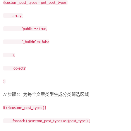
$custom_post_types = get_post_types(
array(
'public' => true,
'_builtin' => false
),
'objects'
);
步骤
：为每个文章类型生成分类筛选区域
//
2
if ( $custom_post_types ) {
foreach ( $custom_post_types as $post_type ) {