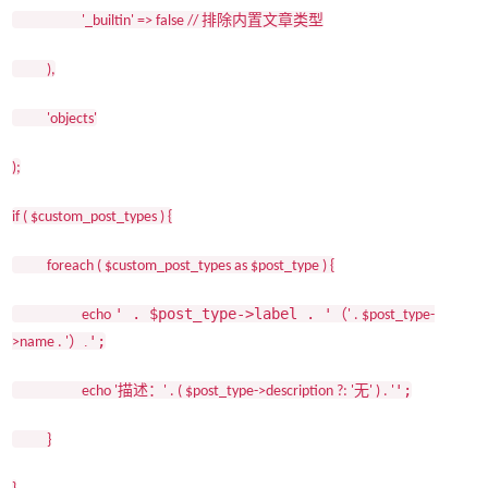
排除内置文章类型
'_builtin' => false //
),
'objects'
);
if ( $custom_post_types ) {
foreach ( $custom_post_types as $post_type ) {
' . $post_type->label . '
（
echo
' . $post_type-
';
）.
>name . '
';
描述：
无
echo '
' . ( $post_type->description ?: '
' ) . '
}