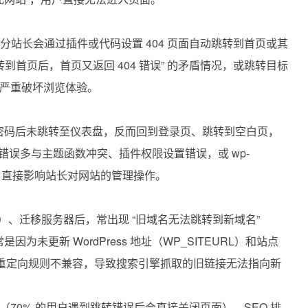
但部分站长会通过插件或代码设置 404 页面自动跳转到首页或其
转到首页后，首页又返回 404 错误” 的矛盾情况，或跳转目标
严重破坏浏览体验。
入账号密码后未跳转至仪表盘，反而回到登录页、跳转到空白页，
错误多与主题函数冲突、插件权限设置错误，或 wp-
异常有关，直接影响站长对网站的管理操作。
PS）、迁移服务器后，常出现 “旧域名无法跳转到新域名”
常是因为未更新 WordPress 地址（WP_SITEURL）和站点
配置与重定向规则不兼容，导致搜索引擎抓取的旧链接无法指向新
70% 的用户遇到跳转错误后会直接关闭页面）、SEO 排