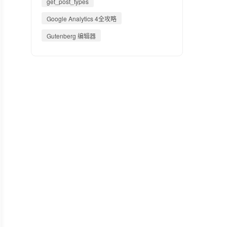
get_post_types
Google Analytics 4全攻略
Gutenberg 编辑器