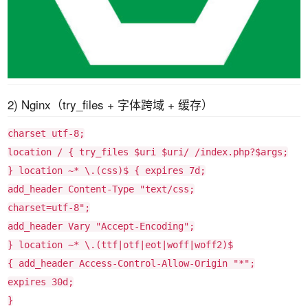
2) Nginx（try_files + 字体跨域 + 缓存）
charset
utf-
8
;
location
/ {
try_files
$uri
$uri
/ /index.php?
$args
;
}
location
~* \.(css)$
{
expires
7d
;
add_header
Content-Type
"text/css;
charset=utf-8"
;
add_header
Vary
"Accept-Encoding"
;
}
location
~* \.(ttf|otf|eot|woff|woff2)$
{
add_header
Access-Control-Allow-Origin
"*"
;
expires
30d
;
}