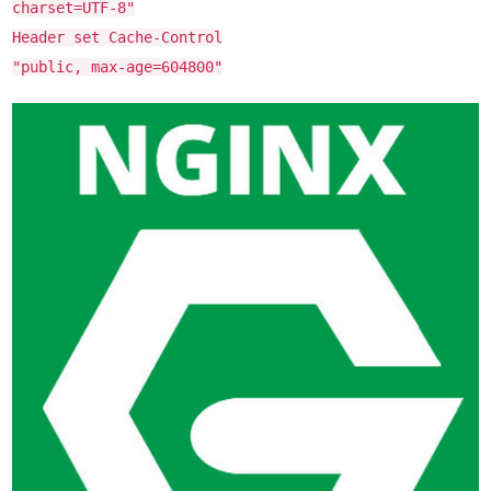
charset=UTF-8"
Header set Cache-Control
"public, max-age=604800"