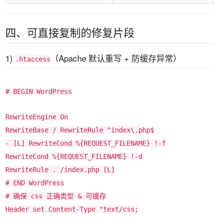
四、可直接复制的修复片段
1)
（Apache 默认重写 + 防缓存异常）
.htaccess
# BEGIN WordPress
RewriteEngine On
RewriteBase / RewriteRule ^index\.php$
- [L] RewriteCond %{REQUEST_FILENAME} !-f
RewriteCond %{REQUEST_FILENAME} !-d
RewriteRule . /index.php [L]
# END WordPress
# 确保 css 正确类型 & 可缓存
Header set Content-Type "text/css;