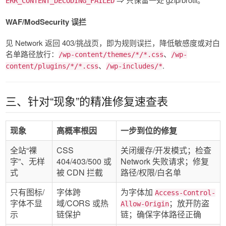
ERR_CONTENT_DECODING_FAILED
WAF/ModSecurity 误拦
见 Network 返回 403/挑战页，即为规则误拦，降低敏感度或对白
名单路径放行：
、
/wp-content/themes/*/*.css
/wp-
、
.
content/plugins/*/*.css
/wp-includes/*
三、针对“现象”的精准修复速查表
现象
高概率根因
一步到位的修复
全站“裸
CSS
关闭缓存/开发模式；检查
字”、无样
404/403/500 或
Network 失败请求；修复
式
被 CDN 拦截
路径/权限/白名单
只有图标/
字体跨
为字体加
Access-Control-
字体不显
域/CORS 或热
；放开防盗
Allow-Origin
示
链保护
链；确保字体路径正确