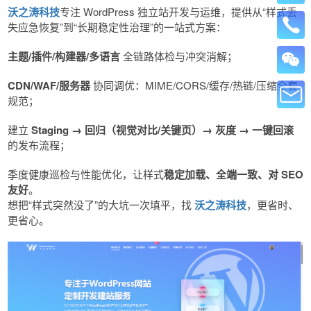
沃之涛科技
专注 WordPress 独立站开发与运维，提供从“样式丢
失应急恢复”到“长期稳定性治理”的一站式方案：
主题/插件/构建器/多语言
全链路体检与冲突消解；
CDN/WAF/服务器
协同调优：MIME/CORS/缓存/热链/压缩全套
规范；
建立
Staging → 回归（视觉对比/关键页）→ 灰度 → 一键回滚
的发布流程；
季度健康巡检与性能优化，让样式
稳定加载、全端一致、对 SEO
友好
。
想把“样式突然没了”的大坑一次填平，找
沃之涛科技
，更省时、
更省心。