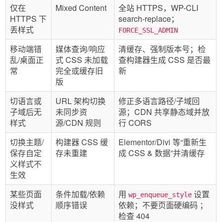
仅在
Mixed Content
全站 HTTPS，WP-CLI
HTTPS 下
search-replace；
丢样式
FORCE_SSL_ADMIN
移动端错
媒体查询/响应
清缓存、强制版本号；检
乱/桌面正
式 CSS 未加载
查构建器生成 CSS 是否最
常
完全或缓存旧
新
版
切语言或
URL 架构切换
修正多语言路径/子域回
子域后无
未同步资
源；CDN 共享静态域并放
样式
源/CDN 规则
行 CORS
切换主题/
构建器 CSS 缓
Elementor/Divi 等“重新生
保存自定
存未重建
成 CSS & 数据”并清缓存
义样式不
生效
某些页面
条件加载/依赖
用
设置
wp_enqueue_style
没样式
顺序错误
依赖；不要页面硬编码 ；
检查 404