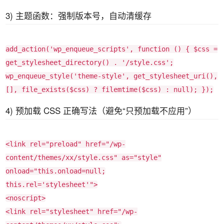
3) 主题函数：强制版本号，自动清缓存
add_action
(
'wp_enqueue_scripts'
, function () {
$css
=
get_stylesheet_directory
() .
'/style.css'
;
wp_enqueue_style
(
'theme-style'
,
get_stylesheet_uri
(),
[],
file_exists
(
$css
) ?
filemtime
(
$css
) :
null
); });
4) 预加载 CSS 正确写法（避免“只预加载不应用”）
<
link
rel
=
"preload"
href
=
"/wp-
content/themes/xx/style.css"
as
=
"style"
onload
=
"this.onload=null;
this.rel='stylesheet'"
>
<
noscript
>
<
link
rel
=
"stylesheet"
href
=
"/wp-