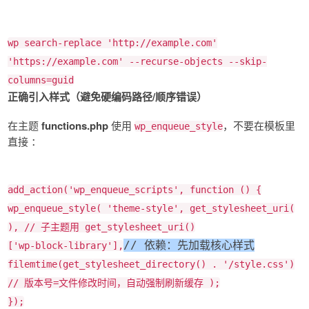
wp search-replace
'http://example.com'
'https://example.com'
--recurse-objects --skip-
columns=guid
正确引入样式（避免硬编码路径/顺序错误）
在主题
functions.php
使用
，不要在模板里
wp_enqueue_style
直接 ：
add_action
(
'wp_enqueue_scripts'
, function () {
wp_enqueue_style
(
'theme-style'
,
get_stylesheet_uri
(
), // 子主题用
get_stylesheet_uri
()
// 依赖：先加载核心样式
[
'wp-block-library'
],
filemtime
(
get_stylesheet_directory
() .
'/style.css'
)
// 版本号=文件修改时间，自动强制刷新缓存 );
});