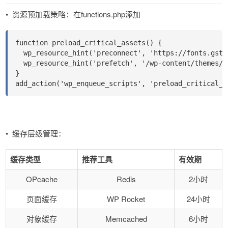
•
资源预加载策略​​：在functions.php添加
function preload_critical_assets() {
  wp_resource_hint('preconnect', 'https://fonts.gsta
  wp_resource_hint('prefetch', '/wp-content/themes/y
}
add_action('wp_enqueue_scripts', 'preload_critical_a
•
缓存层级管理​​：
缓存类型
推荐工具
有效期
OPcache
Redis
2小时
页面缓存
WP Rocket
24小时
对象缓存
Memcached
6小时