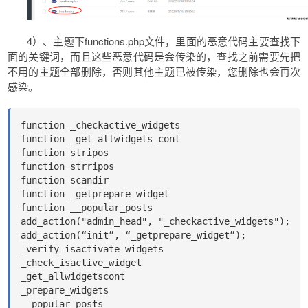
4）、主题下functions.php文件，里面的恶意代码主要查找下
面的关键词，而且这些恶意代码是会传染的，查找之前需要先把
不用的主题全部删除，否则其他主题已被传染，您删除也会再次
感染。
function _checkactive_widgets

function _get_allwidgets_cont

function stripos

function strripos

function scandir

function _getprepare_widget

function __popular_posts

add_action("admin_head", "_checkactive_widgets");

add_action(“init”, “_getprepare_widget”);

_verify_isactivate_widgets

_check_isactive_widget

_get_allwidgetscont

_prepare_widgets

__popular_posts