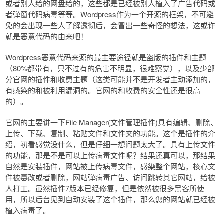
或者别人给的网盘给的，这些都是已经被别人植入了广告代码或
者弹窗代码病毒等等。Wordpress作为一个开源的框架，不可避
免的会出现一些人了解透彻后，会冒出一些奇怪的想法，这或许
就是恶意代码的由来吧！
Wordpress恶意代码来源的最主要途径就是盗版的插件和主题
（80%都带有，只不过有的危害不明显，很难察觉），以及少部
分官网的插件和收费主题（这类可能并不是开发者主动添加的，
有感染的和被利用漏洞的。官网的和收费的安全性还是很高
的）。
官网的主要讲一下File Manager(文件管理插件)具有编辑、删除、
上传、下载、复制、粘贴文件和文件夹的功能。这个是插件的介
绍，初看感觉没什么，但是仔细一想问题太大了。具有上传文件
的功能，那是不是可以上传病毒文件呢？结果还真可以，那结果
自然是安装插件，网站被上传病毒文件，感染整个网站，核心文
件被篡改或者删除，网站弹病毒广告、访问跳转其它网站，给被
人打工。虽然插件7版本已经修复，但是依然被很多黑客所使
用，所以后台见到自动安装了这个插件，那么您的网站就已经被
植入病毒了。